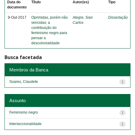
Data do
Título
Autor(es)
Tipo
documento
9-Out-2017
Oprimidas, porém não
Alegre, Sian
Dissertação
vencidas: a
Carlos
contribuição do
feminismo negro para
pensar a
descolonialidade
Busca facetada
Membros da Banca
Soares, Claudete
1
Assunto
Feminismo negro
1
Interseccionalidade
1