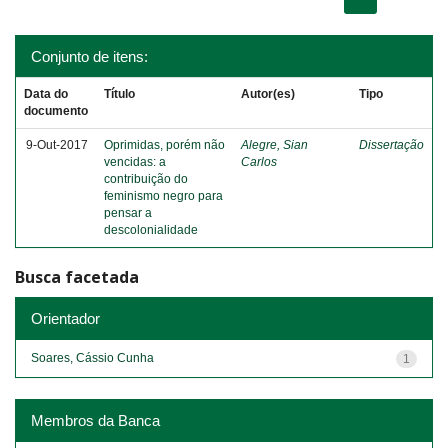
Conjunto de itens:
Data do
Título
Autor(es)
Tipo
documento
9-Out-2017
Oprimidas, porém não
Alegre, Sian
Dissertação
vencidas: a
Carlos
contribuição do
feminismo negro para
pensar a
descolonialidade
Busca facetada
Orientador
Soares, Cássio Cunha
1
Membros da Banca