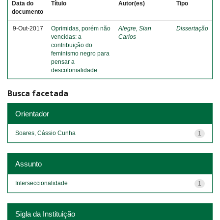
Data do
Título
Autor(es)
Tipo
documento
9-Out-2017
Oprimidas, porém não
Alegre, Sian
Dissertação
vencidas: a
Carlos
contribuição do
feminismo negro para
pensar a
descolonialidade
Busca facetada
Orientador
Soares, Cássio Cunha
1
Assunto
Interseccionalidade
1
Sigla da Instituição