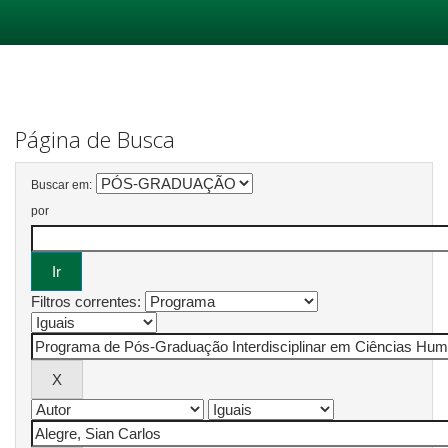
Skip
navigation
Página de Busca
Buscar em:
por
Filtros correntes: