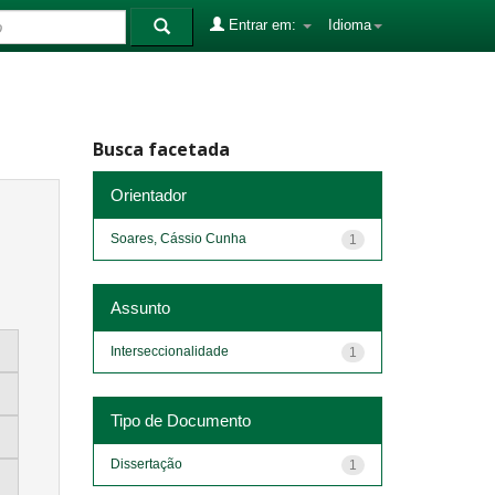
Entrar em:
Idioma
Busca facetada
Orientador
Soares, Cássio Cunha
1
Assunto
Interseccionalidade
1
Tipo de Documento
Dissertação
1