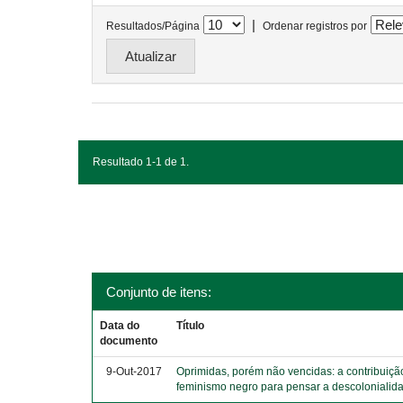
|
Resultados/Página
Ordenar registros por
Resultado 1-1 de 1.
Conjunto de itens:
Data do
Título
documento
9-Out-2017
Oprimidas, porém não vencidas: a contribuiçã
feminismo negro para pensar a descolonialid