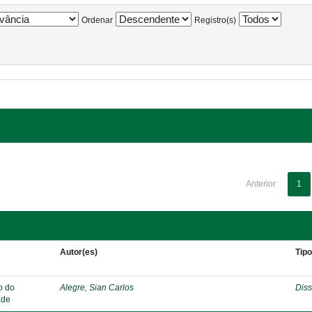
Ordenar
Registro(s)
Anterior
1
Autor(es)
Tip
o do
Alegre, Sian Carlos
Diss
ade