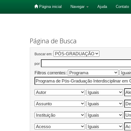
Página inicial
Navegar
Ajuda
Contato
Skip
navigation
Página de Busca
Buscar em:
por
Filtros correntes: