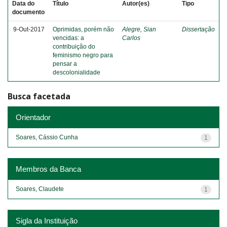
Data do
Título
Autor(es)
Tipo
documento
9-Out-2017
Oprimidas, porém não
Alegre, Sian
Dissertação
vencidas: a
Carlos
contribuição do
feminismo negro para
pensar a
descolonialidade
Busca facetada
Orientador
Soares, Cássio Cunha
1
Membros da Banca
Soares, Claudete
1
Sigla da Instituição