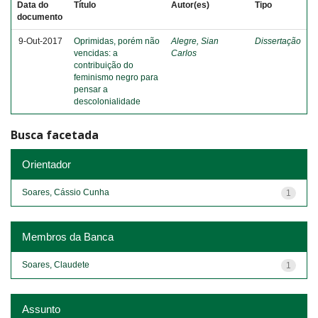
Data do
Título
Autor(es)
Tipo
documento
9-Out-2017
Oprimidas, porém não
Alegre, Sian
Dissertação
vencidas: a
Carlos
contribuição do
feminismo negro para
pensar a
descolonialidade
Busca facetada
Orientador
Soares, Cássio Cunha
1
Membros da Banca
Soares, Claudete
1
Assunto