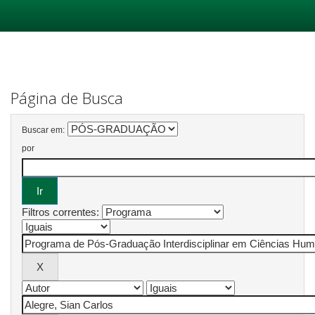
Skip
navigation
Página de Busca
Buscar em:
por
Filtros correntes: