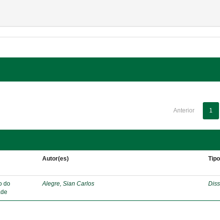
Anterior
1
Autor(es)
Tip
o do
Alegre, Sian Carlos
Diss
ade