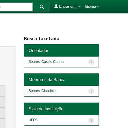
Entrar em:
Idioma
Busca facetada
Orientador
Soares, Cássio Cunha
1
Membros da Banca
Soares, Claudete
1
Sigla da Instituição
UFFS
1