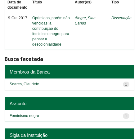
Data do
Título
Autor(es)
Tipo
documento
9-Out-2017
Oprimidas, porém não
Alegre, Sian
Dissertação
vencidas: a
Carlos
contribuição do
feminismo negro para
pensar a
descolonialidade
Busca facetada
Membros da Banca
Soares, Claudete
1
Assunto
Feminismo negro
1
Sigla da Instituição