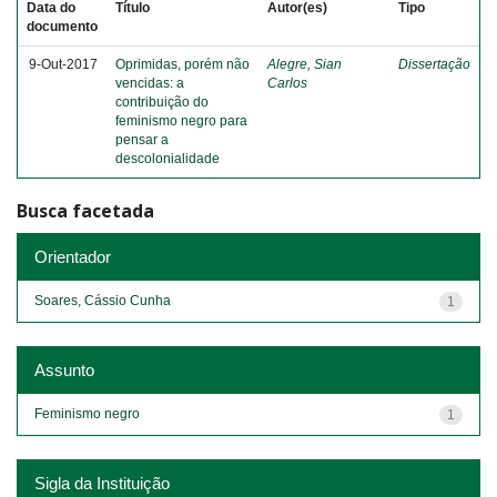
Data do
Título
Autor(es)
Tipo
documento
9-Out-2017
Oprimidas, porém não
Alegre, Sian
Dissertação
vencidas: a
Carlos
contribuição do
feminismo negro para
pensar a
descolonialidade
Busca facetada
Orientador
Soares, Cássio Cunha
1
Assunto
Feminismo negro
1
Sigla da Instituição