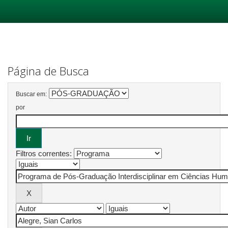
Skip
navigation
Página de Busca
Buscar em:
por
Filtros correntes: