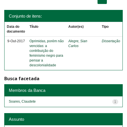
Conjunto de itens:
Data do
Título
Autor(es)
Tipo
documento
9-Out-2017
Oprimidas, porém não
Alegre, Sian
Dissertação
vencidas: a
Carlos
contribuição do
feminismo negro para
pensar a
descolonialidade
Busca facetada
Membros da Banca
Soares, Claudete
1
Assunto