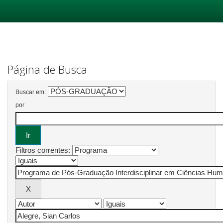
Skip
navigation
Página de Busca
Buscar em:
por
Filtros correntes: