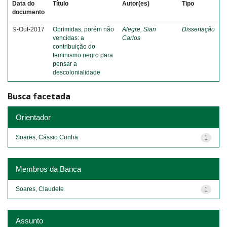
Data do
Título
Autor(es)
Tipo
documento
9-Out-2017
Oprimidas, porém não
Alegre, Sian
Dissertação
vencidas: a
Carlos
contribuição do
feminismo negro para
pensar a
descolonialidade
Busca facetada
Orientador
Soares, Cássio Cunha
1
Membros da Banca
Soares, Claudete
1
Assunto