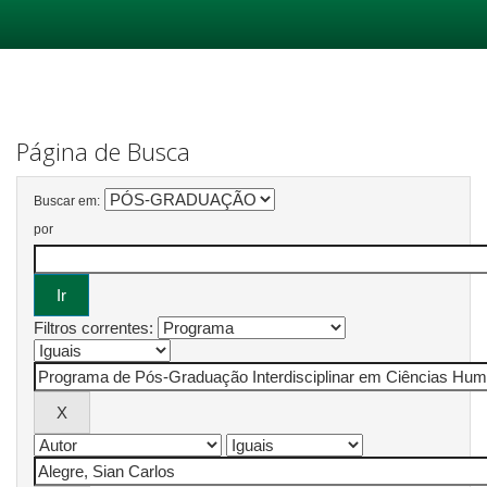
Skip
navigation
Página de Busca
Buscar em:
por
Filtros correntes: