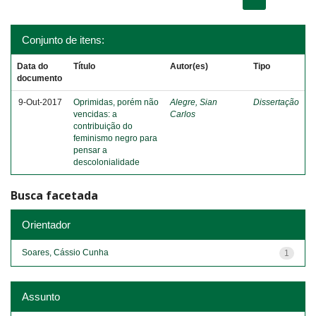
Conjunto de itens:
Data do
Título
Autor(es)
Tipo
documento
9-Out-2017
Oprimidas, porém não
Alegre, Sian
Dissertação
vencidas: a
Carlos
contribuição do
feminismo negro para
pensar a
descolonialidade
Busca facetada
Orientador
Soares, Cássio Cunha
1
Assunto