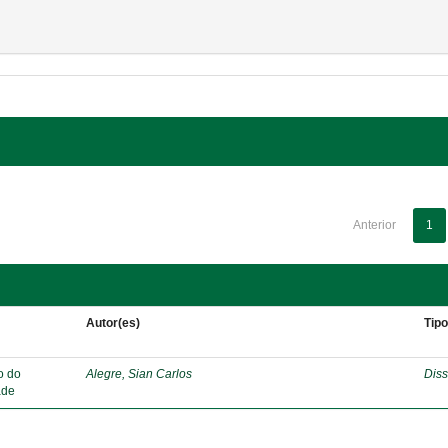
Anterior
1
Autor(es)
Tip
o do
Alegre, Sian Carlos
Diss
ade