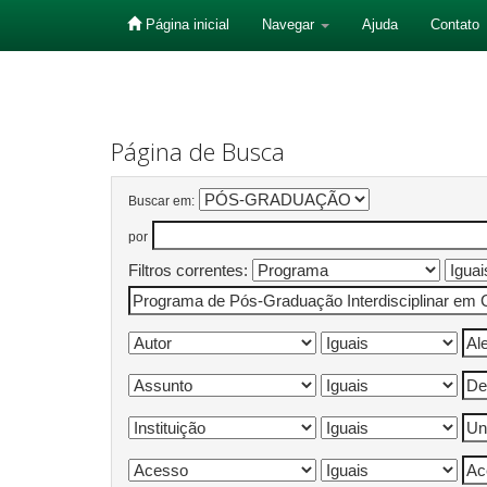
Página inicial
Navegar
Ajuda
Contato
Skip
navigation
Página de Busca
Buscar em:
por
Filtros correntes: