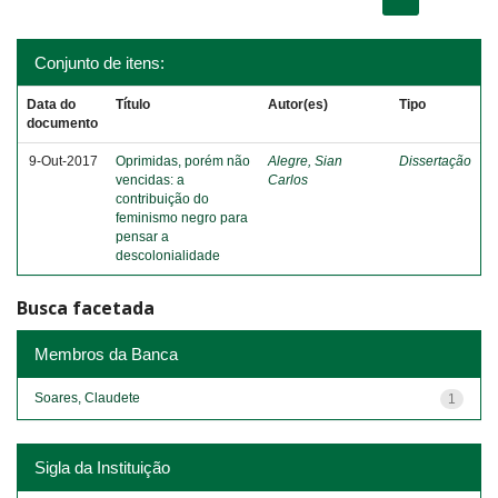
Conjunto de itens:
Data do
Título
Autor(es)
Tipo
documento
9-Out-2017
Oprimidas, porém não
Alegre, Sian
Dissertação
vencidas: a
Carlos
contribuição do
feminismo negro para
pensar a
descolonialidade
Busca facetada
Membros da Banca
Soares, Claudete
1
Sigla da Instituição