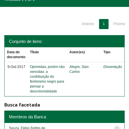
Anterior
1
Póximo
Conjunto de itens:
Data do
Título
Autor(es)
Tipo
documento
9-Out-2017
Oprimidas, porém não
Alegre, Sian
Dissertação
vencidas: a
Carlos
contribuição do
feminismo negro para
pensar a
descolonialidade
Busca facetada
Membros da Banca
Souza, Fábio Feltrin de
1