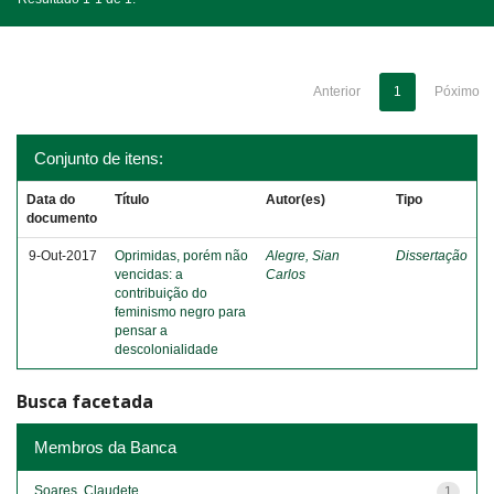
Anterior
1
Póximo
Conjunto de itens:
Data do
Título
Autor(es)
Tipo
documento
9-Out-2017
Oprimidas, porém não
Alegre, Sian
Dissertação
vencidas: a
Carlos
contribuição do
feminismo negro para
pensar a
descolonialidade
Busca facetada
Membros da Banca
Soares, Claudete
1