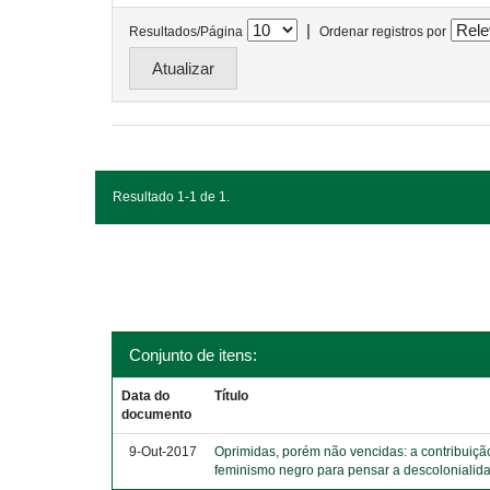
|
Resultados/Página
Ordenar registros por
Resultado 1-1 de 1.
Conjunto de itens:
Data do
Título
documento
9-Out-2017
Oprimidas, porém não vencidas: a contribuiçã
feminismo negro para pensar a descolonialid