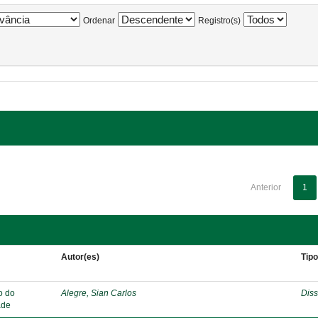
Ordenar
Registro(s)
Anterior
1
Autor(es)
Tip
o do
Alegre, Sian Carlos
Diss
ade