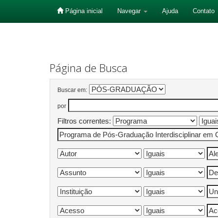
Página inicial
Navegar
Ajuda
Contato
Skip
navigation
Página de Busca
Buscar em:
por
Filtros correntes: