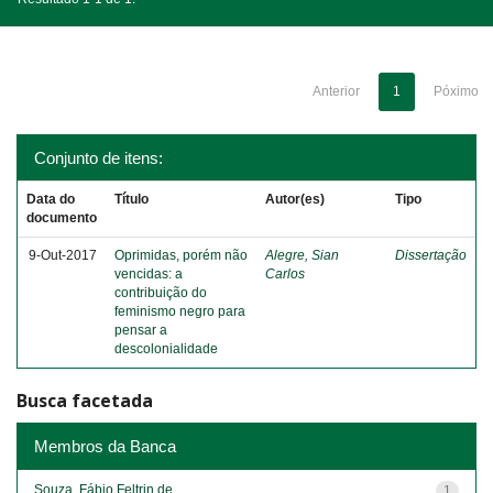
Anterior
1
Póximo
Conjunto de itens:
Data do
Título
Autor(es)
Tipo
documento
9-Out-2017
Oprimidas, porém não
Alegre, Sian
Dissertação
vencidas: a
Carlos
contribuição do
feminismo negro para
pensar a
descolonialidade
Busca facetada
Membros da Banca
Souza, Fábio Feltrin de
1