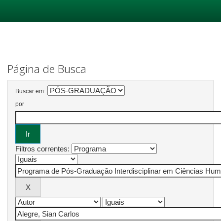
Skip
navigation
Página de Busca
Buscar em:
por
Filtros correntes: