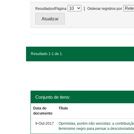
|
Resultados/Página
Ordenar registros por
Resultado 1-1 de 1.
Conjunto de itens:
Data do
Título
documento
9-Out-2017
Oprimidas, porém não vencidas: a contribuiçã
feminismo negro para pensar a descolonialid