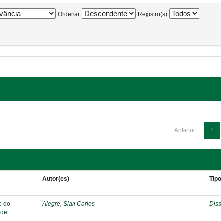
Ordenar
Registro(s)
Anterior
1
Autor(es)
Tip
o do
Alegre, Sian Carlos
Diss
ade