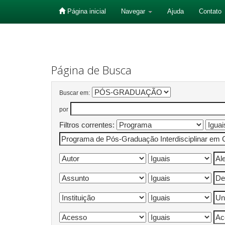
Página inicial
Navegar
Ajuda
Contato
Skip
navigation
Página de Busca
Buscar em:
por
Filtros correntes: