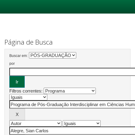
Skip
navigation
Página de Busca
Buscar em:
por
Filtros correntes: