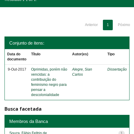
Anterior
1
Póximo
Conjunto de itens:
Data do
Título
Autor(es)
Tipo
documento
9-Out-2017
Oprimidas, porém não
Alegre, Sian
Dissertação
vencidas: a
Carlos
contribuição do
feminismo negro para
pensar a
descolonialidade
Busca facetada
Membros da Banca
Souza, Fábio Feltrin de
1