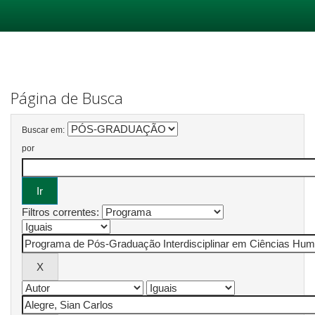
Skip
navigation
Página de Busca
Buscar em:
por
Filtros correntes: