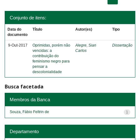
Conjunto de itens:
Data do
Título
Autor(es)
Tipo
documento
9-Out-2017
Oprimidas, porém não
Alegre, Sian
Dissertação
vencidas: a
Carlos
contribuição do
feminismo negro para
pensar a
descolonialidade
Busca facetada
Membros da Banca
Souza, Fábio Feltrin de
1
Departamento