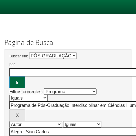
Skip
navigation
Página de Busca
Buscar em:
por
Filtros correntes: