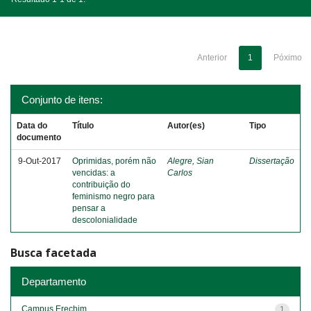
Anterior
1
Póximo
Conjunto de itens:
Data do
Título
Autor(es)
Tipo
documento
9-Out-2017
Oprimidas, porém não
Alegre, Sian
Dissertação
vencidas: a
Carlos
contribuição do
feminismo negro para
pensar a
descolonialidade
Busca facetada
Departamento
Campus Erechim
1