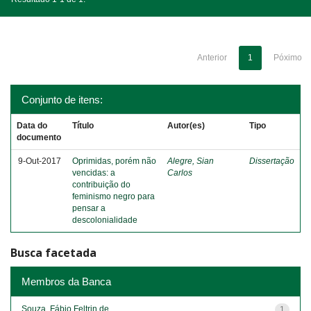
Anterior
1
Póximo
Conjunto de itens:
Data do
Título
Autor(es)
Tipo
documento
9-Out-2017
Oprimidas, porém não
Alegre, Sian
Dissertação
vencidas: a
Carlos
contribuição do
feminismo negro para
pensar a
descolonialidade
Busca facetada
Membros da Banca
Souza, Fábio Feltrin de
1