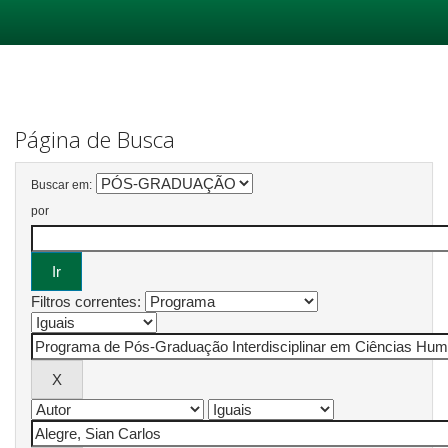
Skip
navigation
Página de Busca
Buscar em:
por
Filtros correntes: