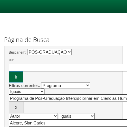
Skip
navigation
Página de Busca
Buscar em:
por
Filtros correntes: