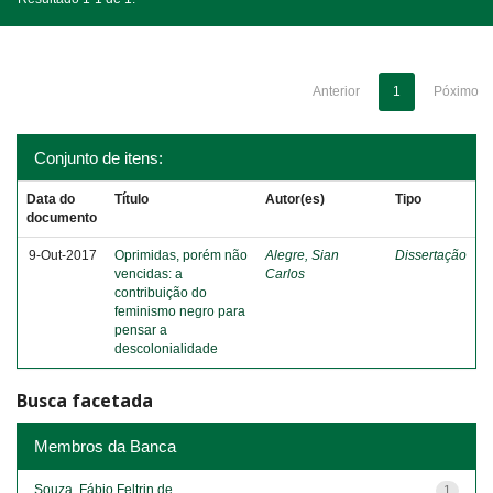
Anterior
1
Póximo
Conjunto de itens:
Data do
Título
Autor(es)
Tipo
documento
9-Out-2017
Oprimidas, porém não
Alegre, Sian
Dissertação
vencidas: a
Carlos
contribuição do
feminismo negro para
pensar a
descolonialidade
Busca facetada
Membros da Banca
Souza, Fábio Feltrin de
1