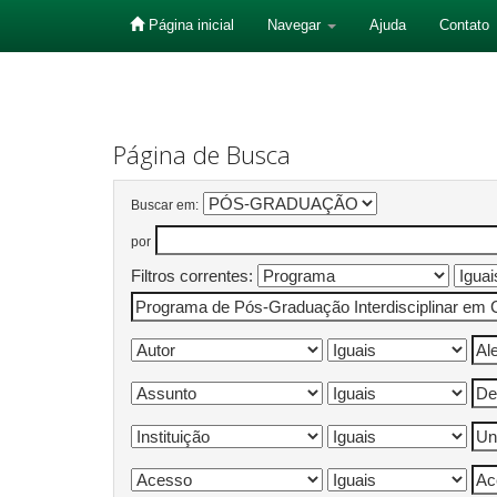
Página inicial
Navegar
Ajuda
Contato
Skip
navigation
Página de Busca
Buscar em:
por
Filtros correntes: