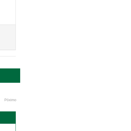
Póximo
o