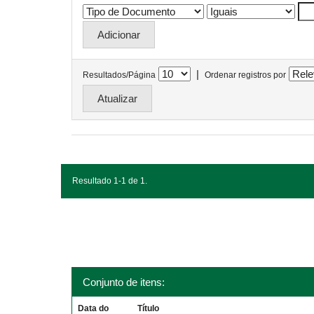
|
Resultados/Página
Ordenar registros por
Resultado 1-1 de 1.
Conjunto de itens:
Data do
Título