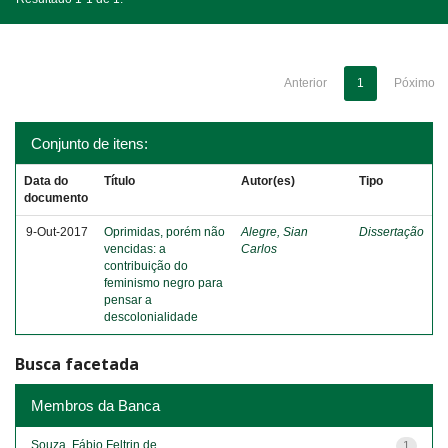
Anterior
1
Póximo
Conjunto de itens:
Data do
Título
Autor(es)
Tipo
documento
9-Out-2017
Oprimidas, porém não
Alegre, Sian
Dissertação
vencidas: a
Carlos
contribuição do
feminismo negro para
pensar a
descolonialidade
Busca facetada
Membros da Banca
Souza, Fábio Feltrin de
1