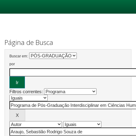
Skip
navigation
Página de Busca
Buscar em:
por
Filtros correntes: