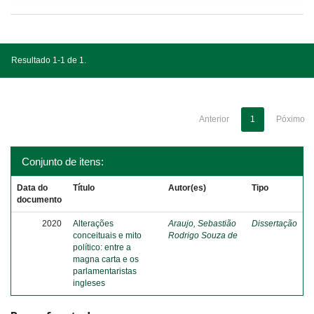
Resultado 1-1 de 1.
Anterior
1
Póximo
Conjunto de itens:
Data do
Título
Autor(es)
Tipo
documento
2020
Alterações
Araujo, Sebastião
Dissertação
conceituais e mito
Rodrigo Souza de
político: entre a
magna carta e os
parlamentaristas
ingleses