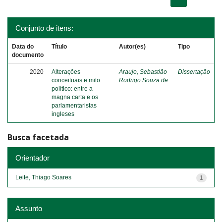
Conjunto de itens:
Data do
Título
Autor(es)
Tipo
documento
2020
Alterações
Araujo, Sebastião
Dissertação
conceituais e mito
Rodrigo Souza de
político: entre a
magna carta e os
parlamentaristas
ingleses
Busca facetada
Orientador
Leite, Thiago Soares
1
Assunto