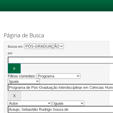
Skip
navigation
Página de Busca
Buscar em:
por
Filtros correntes: