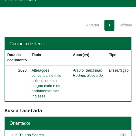
Anterior
1
Póximo
Conjunto de itens:
Data do
Título
Autor(es)
Tipo
documento
2020
Alterações
Araujo, Sebastião
Dissertação
conceituais e mito
Rodrigo Souza de
político: entre a
magna carta e os
parlamentaristas
ingleses
Busca facetada
Orientador
Leite, Thiago Soares
1