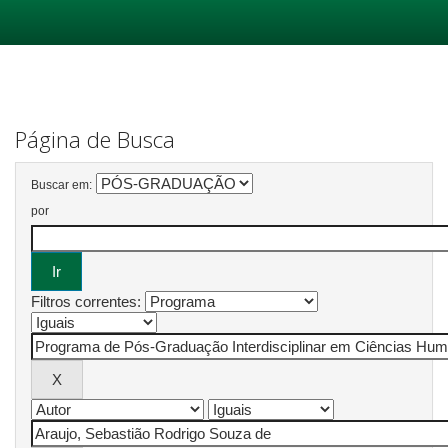
Skip
navigation
Página de Busca
Buscar em:
por
Filtros correntes: