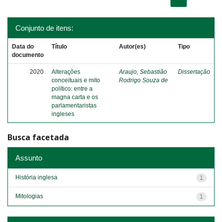
Conjunto de itens:
Data do
Título
Autor(es)
Tipo
documento
2020
Alterações
Araujo, Sebastião
Dissertação
conceituais e mito
Rodrigo Souza de
político: entre a
magna carta e os
parlamentaristas
ingleses
Busca facetada
Assunto
História inglesa
1
Mitologias
1