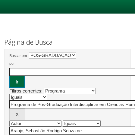
Skip
navigation
Página de Busca
Buscar em:
por
Filtros correntes: