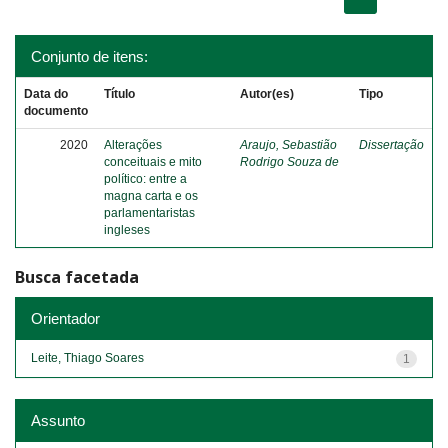
Conjunto de itens:
Data do
Título
Autor(es)
Tipo
documento
2020
Alterações
Araujo, Sebastião
Dissertação
conceituais e mito
Rodrigo Souza de
político: entre a
magna carta e os
parlamentaristas
ingleses
Busca facetada
Orientador
Leite, Thiago Soares
1
Assunto