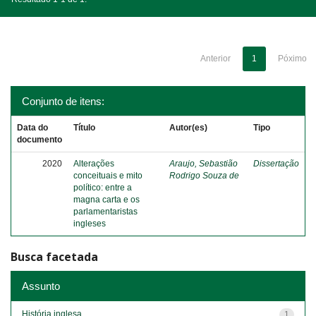
Anterior
1
Póximo
Conjunto de itens:
Data do
Título
Autor(es)
Tipo
documento
2020
Alterações
Araujo, Sebastião
Dissertação
conceituais e mito
Rodrigo Souza de
político: entre a
magna carta e os
parlamentaristas
ingleses
Busca facetada
Assunto
História inglesa
1