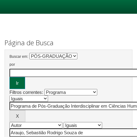
Skip
navigation
Página de Busca
Buscar em:
por
Filtros correntes: