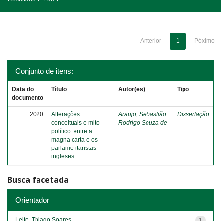
Anterior
1
Póximo
Conjunto de itens:
Data do
Título
Autor(es)
Tipo
documento
2020
Alterações
Araujo, Sebastião
Dissertação
conceituais e mito
Rodrigo Souza de
político: entre a
magna carta e os
parlamentaristas
ingleses
Busca facetada
Orientador
Leite, Thiago Soares
1