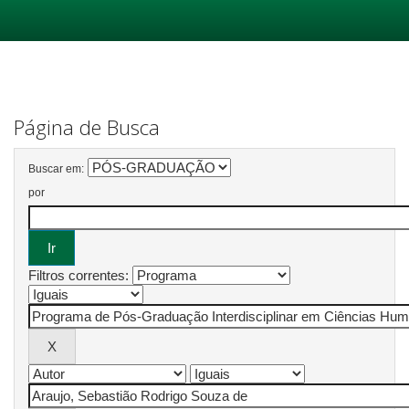
Skip
navigation
Página de Busca
Buscar em:
por
Filtros correntes: