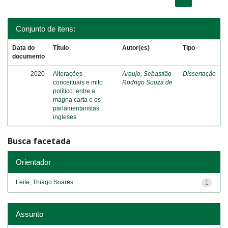
Conjunto de itens:
Data do
Título
Autor(es)
Tipo
documento
2020
Alterações
Araujo, Sebastião
Dissertação
conceituais e mito
Rodrigo Souza de
político: entre a
magna carta e os
parlamentaristas
ingleses
Busca facetada
Orientador
Leite, Thiago Soares
1
Assunto