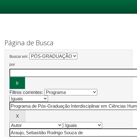
Skip
navigation
Página de Busca
Buscar em:
por
Filtros correntes: