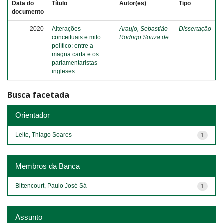
Data do
Título
Autor(es)
Tipo
documento
2020
Alterações
Araujo, Sebastião
Dissertação
conceituais e mito
Rodrigo Souza de
político: entre a
magna carta e os
parlamentaristas
ingleses
Busca facetada
Orientador
Leite, Thiago Soares
1
Membros da Banca
Bittencourt, Paulo José Sá
1
Assunto