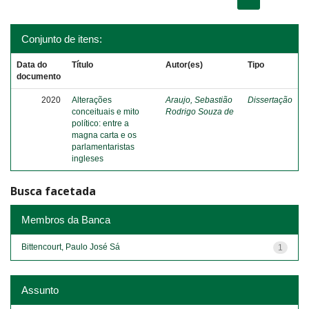
Conjunto de itens:
Data do
Título
Autor(es)
Tipo
documento
2020
Alterações
Araujo, Sebastião
Dissertação
conceituais e mito
Rodrigo Souza de
político: entre a
magna carta e os
parlamentaristas
ingleses
Busca facetada
Membros da Banca
Bittencourt, Paulo José Sá
1
Assunto