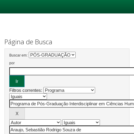
Skip
navigation
Página de Busca
Buscar em:
por
Filtros correntes: