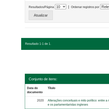
|
Resultados/Página
Ordenar registros por
Resultado 1-1 de 1.
Conjunto de itens:
Data do
Título
documento
2020
Alterações conceituais e mito político: entre a
e os parlamentaristas ingleses