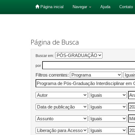
Página inicial
Navegar
Ajuda
Contato
Skip
navigation
Página de Busca
Buscar em:
por
Filtros correntes: