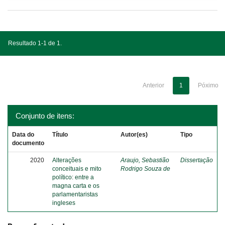
Resultado 1-1 de 1.
Anterior
1
Póximo
Conjunto de itens:
Data do
Título
Autor(es)
Tipo
documento
2020
Alterações
Araujo, Sebastião
Dissertação
conceituais e mito
Rodrigo Souza de
político: entre a
magna carta e os
parlamentaristas
ingleses