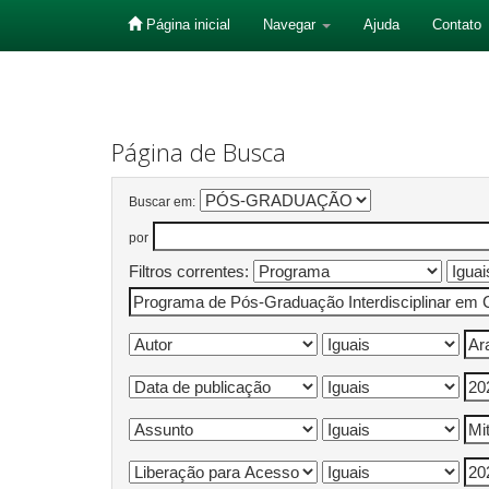
Página inicial
Navegar
Ajuda
Contato
Skip
navigation
Página de Busca
Buscar em:
por
Filtros correntes: