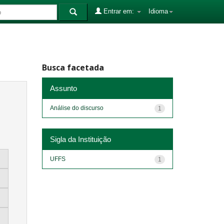
Entrar em:
Idioma
Busca facetada
Assunto
Análise do discurso
1
Sigla da Instituição
UFFS
1