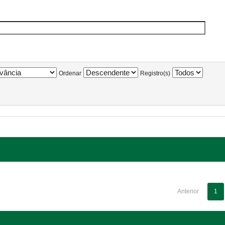
Ordenar
Registro(s)
Anterior
1