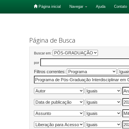
Página inicial
Navegar
Ajuda
Contato
Skip
navigation
Página de Busca
Buscar em:
por
Filtros correntes: