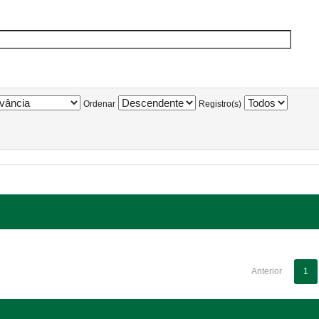
Ordenar
Registro(s)
Anterior
1