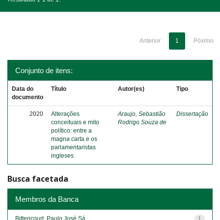
Anterior
1
Póximo
Conjunto de itens:
Data do
Título
Autor(es)
Tipo
documento
2020
Alterações
Araujo, Sebastião
Dissertação
conceituais e mito
Rodrigo Souza de
político: entre a
magna carta e os
parlamentaristas
ingleses
Busca facetada
Membros da Banca
Bittencourt, Paulo José Sá
1