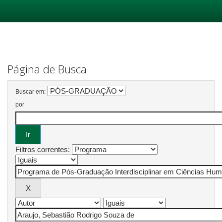
Skip
navigation
Página de Busca
Buscar em:
por
Filtros correntes: