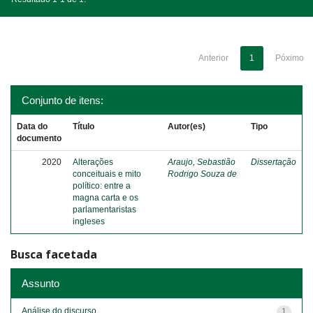
Anterior
1
Póximo
Conjunto de itens:
Data do
Título
Autor(es)
Tipo
documento
2020
Alterações
Araujo, Sebastião
Dissertação
conceituais e mito
Rodrigo Souza de
político: entre a
magna carta e os
parlamentaristas
ingleses
Busca facetada
Assunto
Análise do discurso
1