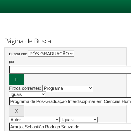
Skip
navigation
Página de Busca
Buscar em:
por
Filtros correntes: