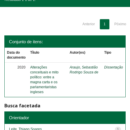
Anterior
1
Póximo
Conjunto de itens:
Data do
Título
Autor(es)
Tipo
documento
2020
Alterações
Araujo, Sebastião
Dissertação
conceituais e mito
Rodrigo Souza de
político: entre a
magna carta e os
parlamentaristas
ingleses
Busca facetada
Orientador
Leite, Thiago Soares
1