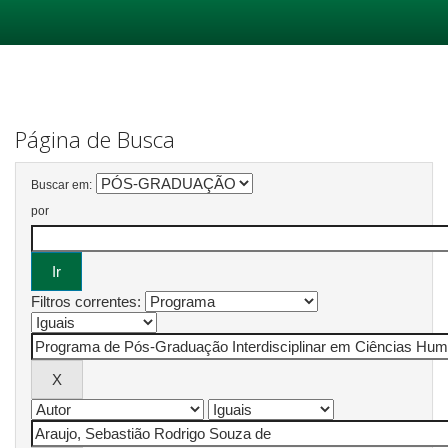
Skip
navigation
Página de Busca
Buscar em:
por
Filtros correntes: