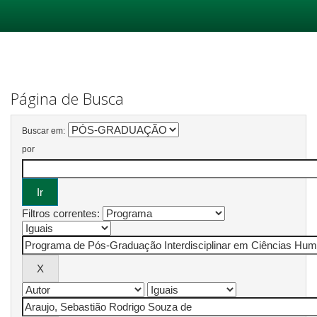
Skip
navigation
Página de Busca
Buscar em:
por
Filtros correntes: