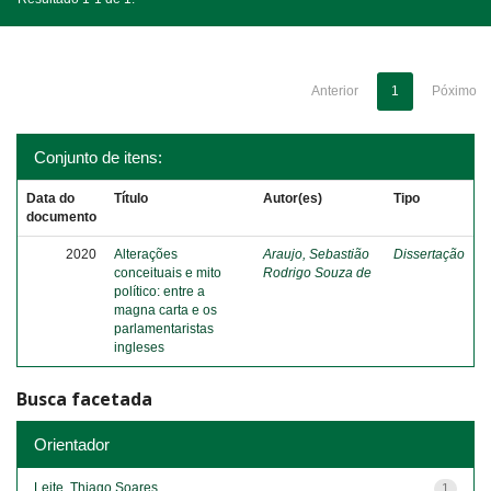
Anterior
1
Póximo
Conjunto de itens:
Data do
Título
Autor(es)
Tipo
documento
2020
Alterações
Araujo, Sebastião
Dissertação
conceituais e mito
Rodrigo Souza de
político: entre a
magna carta e os
parlamentaristas
ingleses
Busca facetada
Orientador
Leite, Thiago Soares
1