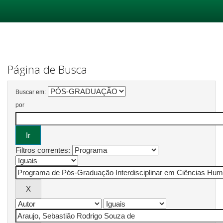
Skip
navigation
Página de Busca
Buscar em:
por
Filtros correntes: