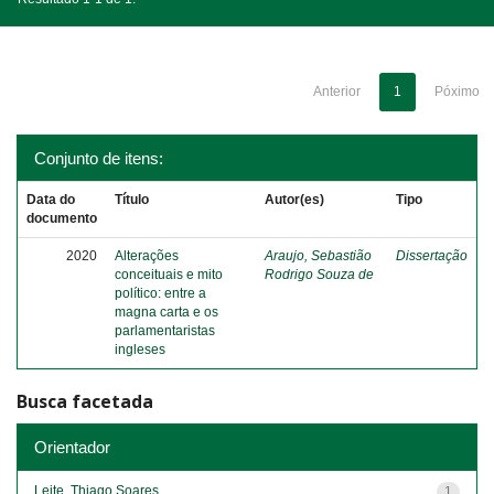
Anterior
1
Póximo
Conjunto de itens:
Data do
Título
Autor(es)
Tipo
documento
2020
Alterações
Araujo, Sebastião
Dissertação
conceituais e mito
Rodrigo Souza de
político: entre a
magna carta e os
parlamentaristas
ingleses
Busca facetada
Orientador
Leite, Thiago Soares
1