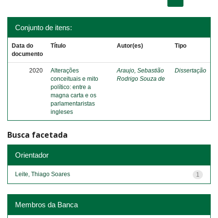
Conjunto de itens:
Data do
Título
Autor(es)
Tipo
documento
2020
Alterações
Araujo, Sebastião
Dissertação
conceituais e mito
Rodrigo Souza de
político: entre a
magna carta e os
parlamentaristas
ingleses
Busca facetada
Orientador
Leite, Thiago Soares
1
Membros da Banca