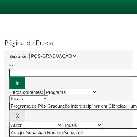
Skip
navigation
Página de Busca
Buscar em:
por
Filtros correntes: