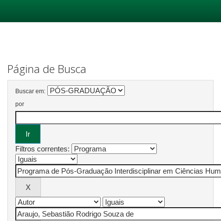
Skip
navigation
Página de Busca
Buscar em:
por
Filtros correntes: