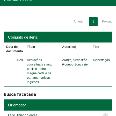
Anterior
1
Póximo
Conjunto de itens:
Data do
Título
Autor(es)
Tipo
documento
2020
Alterações
Araujo, Sebastião
Dissertação
conceituais e mito
Rodrigo Souza de
político: entre a
magna carta e os
parlamentaristas
ingleses
Busca facetada
Orientador
Leite, Thiago Soares
1