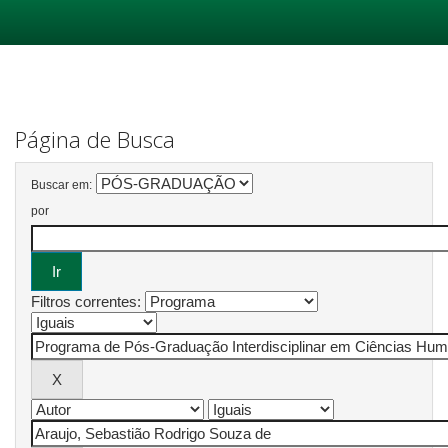
Skip
navigation
Página de Busca
Buscar em:
por
Filtros correntes: