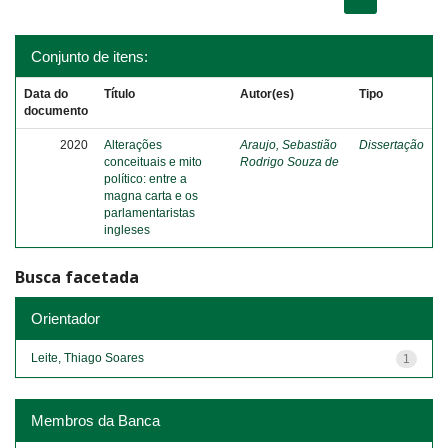
Conjunto de itens:
Data do
Título
Autor(es)
Tipo
documento
2020
Alterações
Araujo, Sebastião
Dissertação
conceituais e mito
Rodrigo Souza de
político: entre a
magna carta e os
parlamentaristas
ingleses
Busca facetada
Orientador
Leite, Thiago Soares
1
Membros da Banca